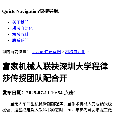
Quick Navigation
快捷导航
关于我们
机械自动化
机械百科
联系我们
您的当前位置：
bevictor伟德官网
>
机械自动化
>
富家机械人联袂深圳大学程律
莎传授团队配合开
发布日期：
2025-07-11 19:54
点击：
当无人车间里机械臂翩翩起舞、当手术机械人完成纳米级
操做、这些必定载入教科书的霎时，2025年高考意愿填报工做