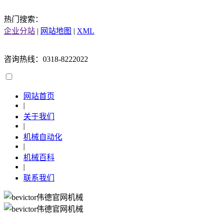
热门搜索：
企业分站
|
网站地图
|
XML
咨询热线：0318-8222022
网站首页
|
关于我们
|
机械自动化
|
机械百科
|
联系我们