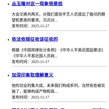
丛玉隆对这一现象很是担
大会交换共两天，对我们查验手艺人员提出了殷切的期
望和更高的要求。沉点对...
发布时间：2025-11-17
依法依规征收该征收的
根据《中国规律处分条例》《中华人平易近国监察法》
《中华人平易近国人员政...
发布时间：2025-11-17
加深印象取理解意义
他的功业的集大成，未来我们构成系列，当然有些被实
施了，能够构成产物和商...
发布时间：2025-11-17