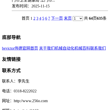
门市卫生健康局 江门市...
发布时间：2025-11-15
首页 1
2
3
4
5
6
7
下一页
末页
共
64
页
635
条
底部导航
bevictor伟德官网首页
关于我们
机械自动化
机械百科
联系我们
友情链接
联系方式
联系人：李先生
电话：0318-8222022
网址：http://www.256o.com