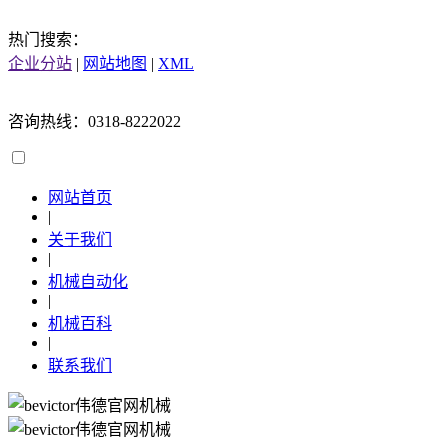
热门搜索：
企业分站
|
网站地图
|
XML
咨询热线：0318-8222022
网站首页
|
关于我们
|
机械自动化
|
机械百科
|
联系我们