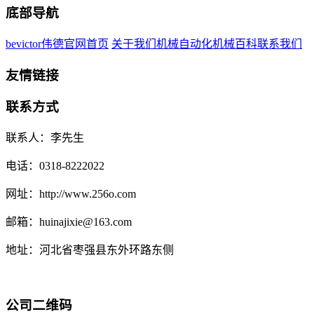
底部导航
bevictor伟德官网首页
关于我们
机械自动化
机械百科
联系我们
友情链接
联系方式
联系人：李先生
电话：0318-8222022
网址：http://www.256o.com
邮箱：huinajixie@163.com
地址：河北省枣强县东外环路东侧
公司二维码