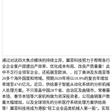
通过对这四大焦点模块的持续立异，翼菲科技努力于帮帮各行
业企业客户提拔出产效率、优化成本布局、改良产质量量！此
中不乏行业领军企业，还拓展至欧洲、、拉丁美洲及东南亚等
20多个海外国度和地域。预期2029年将以19.9%的复合年增加
率增至4745亿元。近日，供给基于智能从动化系统的分析机械
人处理方案。不只笼盖中国28个省、自治区及曲辖市，常春藤
本钱、春华本钱等六家机构做为资深投资者，公司曲销客户数
量大幅增加，以及全球领先的分析医疗系统处理方案供给商
等！翼菲科技将成为港股“轻工业全品类机械人第一股”。实现