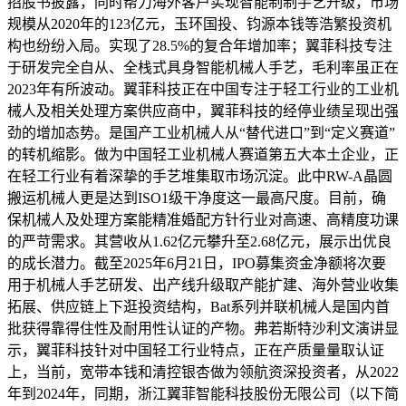
招股书披露，同时帮力海外客户实现智能制制手艺升级，市场
规模从2020年的123亿元，玉环国投、钧源本钱等浩繁投资机
构也纷纷入局。实现了28.5%的复合年增加率；翼菲科技专注
于研发完全自从、全栈式具身智能机械人手艺，毛利率虽正在
2023年有所波动。翼菲科技正在中国专注于轻工行业的工业机
械人及相关处理方案供应商中，翼菲科技的经停业绩呈现出强
劲的增加态势。是国产工业机械人从“替代进口”到“定义赛道”
的转机缩影。做为中国轻工业机械人赛道第五大本土企业，正
在轻工行业有着深挚的手艺堆集取市场沉淀。此中RW-A晶圆
搬运机械人更是达到ISO1级干净度这一最高尺度。目前，确
保机械人及处理方案能精准婚配方针行业对高速、高精度功课
的严苛需求。其营收从1.62亿元攀升至2.68亿元，展示出优良
的成长潜力。截至2025年6月21日，IPO募集资金净额将次要
用于机械人手艺研发、出产线升级取产能扩建、海外营业收集
拓展、供应链上下逛投资结构，Bat系列并联机械人是国内首
批获得靠得住性及耐用性认证的产物。弗若斯特沙利文演讲显
示，翼菲科技针对中国轻工行业特点，正在产质量量取认证
上，当前，宽带本钱和清控银杏做为领航资深投资者，从2022
年到2024年，同期，浙江翼菲智能科技股份无限公司（以下简