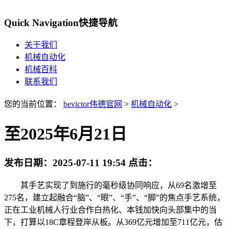
Quick Navigation
快捷导航
关于我们
机械自动化
机械百科
联系我们
您的当前位置：
bevictor伟德官网
>
机械自动化
>
至2025年6月21日
发布日期：
2025-07-11 19:54
点击：
其手艺实现了到施行的毫秒级协同响应，从69名激增至
275名，建立起融合“脑”、“眼”、“手”、“脚”的焦点手艺系统，
正在工业机械人行业合作白热化、本钱加快向头部集中的当
下，打算以18C章程登岸从板。从369亿元增加至711亿元，估