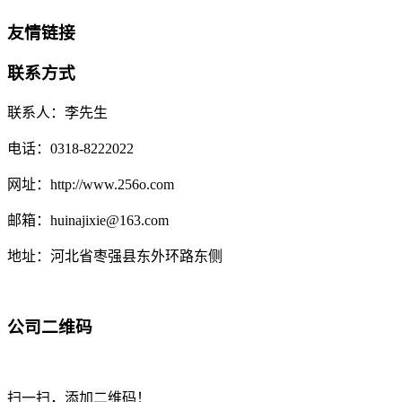
友情链接
联系方式
联系人：李先生
电话：0318-8222022
网址：http://www.256o.com
邮箱：huinajixie@163.com
地址：河北省枣强县东外环路东侧
公司二维码
扫一扫，添加二维码！