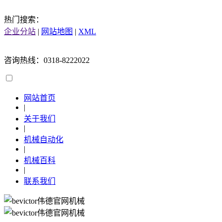
热门搜索：
企业分站
|
网站地图
|
XML
咨询热线：0318-8222022
网站首页
|
关于我们
|
机械自动化
|
机械百科
|
联系我们