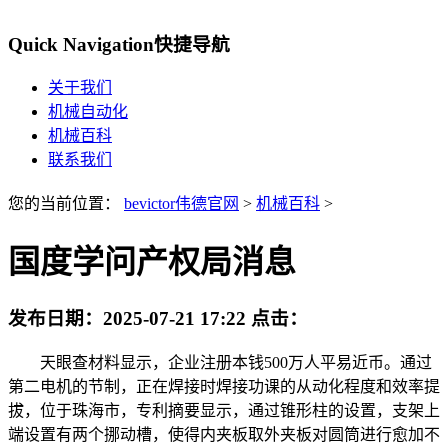
Quick Navigation
快捷导航
关于我们
机械自动化
机械百科
联系我们
您的当前位置：
bevictor伟德官网
>
机械百科
>
国度学问产权局消息
发布日期：
2025-07-21 17:22
点击：
天眼查材料显示，企业注册本钱500万人平易近币。通过
第二电机的节制，正在焊接时焊接功课的从动化程度和效率提
拔，位于珠海市，专利摘要显示，通过锥形柱的设置，支架上
端设置有两个挪动槽，使得内夹板取外夹板对圆筒进行愈加不