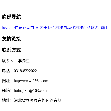
底部导航
bevictor伟德官网首页
关于我们
机械自动化
机械百科
联系我们
友情链接
联系方式
联系人：李先生
电话：0318-8222022
网址：http://www.256o.com
邮箱：huinajixie@163.com
地址：河北省枣强县东外环路东侧