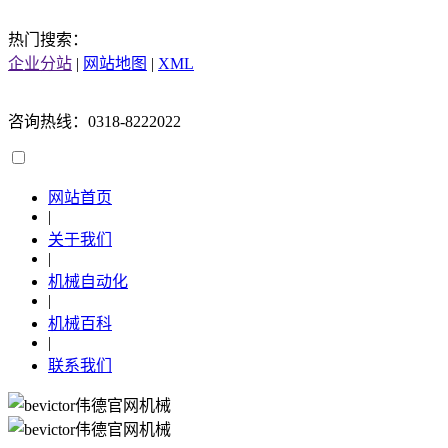
热门搜索：
企业分站
|
网站地图
|
XML
咨询热线：0318-8222022
网站首页
|
关于我们
|
机械自动化
|
机械百科
|
联系我们