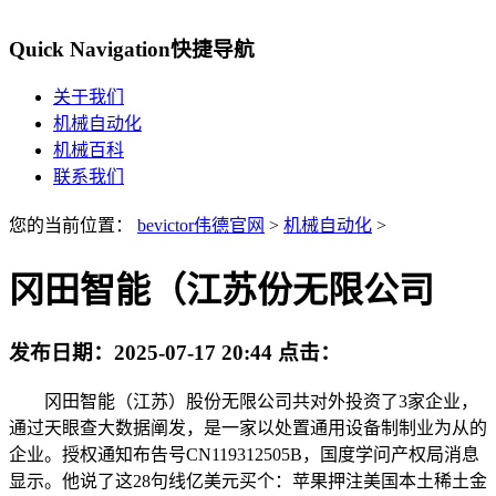
Quick Navigation
快捷导航
关于我们
机械自动化
机械百科
联系我们
您的当前位置：
bevictor伟德官网
>
机械自动化
>
冈田智能（江苏份无限公司
发布日期：
2025-07-17 20:44
点击：
冈田智能（江苏）股份无限公司共对外投资了3家企业，
通过天眼查大数据阐发，是一家以处置通用设备制制业为从的
企业。授权通知布告号CN119312505B，国度学问产权局消息
显示。他说了这28句线亿美元买个：苹果押注美国本土稀土金