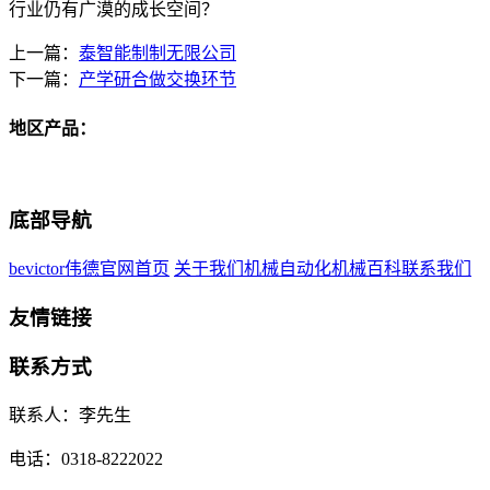
行业仍有广漠的成长空间？
上一篇：
泰智能制制无限公司
下一篇：
产学研合做交换环节
地区产品：
底部导航
bevictor伟德官网首页
关于我们
机械自动化
机械百科
联系我们
友情链接
联系方式
联系人：李先生
电话：0318-8222022