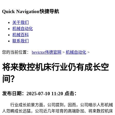
Quick Navigation
快捷导航
关于我们
机械自动化
机械百科
联系我们
您的当前位置：
bevictor伟德官网
>
机械自动化
>
将来数控机床行业仍有成长空
间？
发布日期：
2025-07-10 11:20
点击：
行业成长前景方面，公司提到，因而，公司暗示人形机械
人范畴成长迅猛，公司近几年培育的高端卧加、将来数控机床