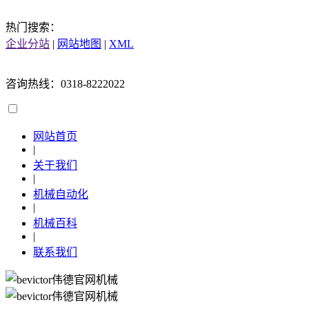
热门搜索：
企业分站
|
网站地图
|
XML
咨询热线：0318-8222022
网站首页
|
关于我们
|
机械自动化
|
机械百科
|
联系我们