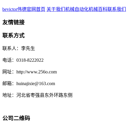
bevictor伟德官网首页
关于我们
机械自动化
机械百科
联系我们
友情链接
联系方式
联系人：李先生
电话：0318-8222022
网址：http://www.256o.com
邮箱：huinajixie@163.com
地址：河北省枣强县东外环路东侧
公司二维码