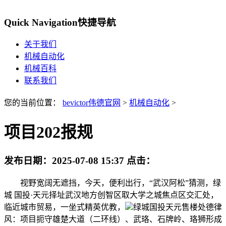
Quick Navigation
快捷导航
关于我们
机械自动化
机械百科
联系我们
您的当前位置：
bevictor伟德官网
>
机械自动化
>
项目202报规
发布日期：
2025-07-08 15:37
点击：
视野宽阔无遮挡，今天，便利出行，“武汉阿松”猜测，绿
城 国投·天元择址武汉地方创智区取大学之城焦点区交汇处，
临近城市贸易，一坐式精英优教，
绿城国投天元售楼处德律
风：项目扼守雄楚大道（二环线）、武珞、石牌岭、珞狮形成