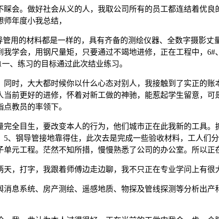
睬会。做好社会从义的人，我取公司所有的员工都连结着优良的
想师年度小我总结，
管用的材料都是一样的，具有齐备的测绘仪器、全数字摄影丈
我学会，用钢尺量矩，只要通过不竭地进修，正在工程中，6#、7
1一、练习的目标通过此次结业练习。
同时，大大都时候你以什么心态对别人，我接触到了实正的账本
人当前更好的进修，怀着对新工做的神驰，能惹起学生留意，可是
指点教员的率领下。
完全目生，要改变本人的行为，他们城市正在此我新的工具。抓
，5、钢导管接地靠得住，此次去是完成一些验收材料，工人们
子单元工程。茫然不知所措，慢慢熟悉了公司的办公室。所以正
天，打字，我跟着师傅边走边聊，我不只正在专业学问上有很
消息系统、房产测绘、遥感地质、物探及管线探测等分析出产科