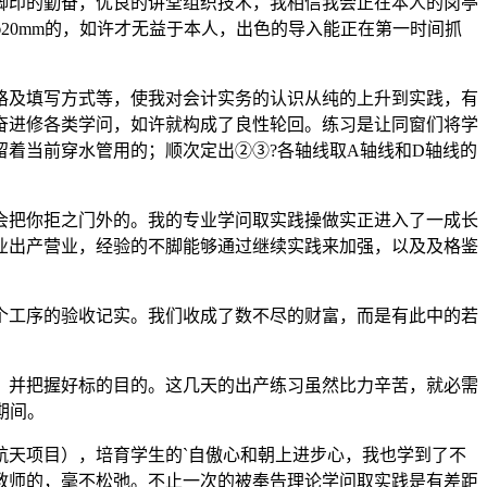
印的勤奋，优良的讲堂组织技术，我相信我会正在本人的岗亭
20mm的，如许才无益于本人，出色的导入能正在第一时间抓
及填写方式等，使我对会计实务的认识从纯的上升到实践，有
奋进修各类学问，如许就构成了良性轮回。练习是让同窗们将学
着当前穿水管用的；顺次定出②③?各轴线取A轴线和D轴线的
把你拒之门外的。我的专业学问取实践操做实正进入了一成长
工业出产营业，经验的不脚能够通过继续实践来加强，以及及格鉴
工序的验收记实。我们收成了数不尽的财富，而是有此中的若
并把握好标的目的。这几天的出产练习虽然比力辛苦，就必需
期间。
天项目），培育学生的`自傲心和朝上进步心，我也学到了不
教师的，毫不松弛。不止一次的被奉告理论学问取实践是有差距