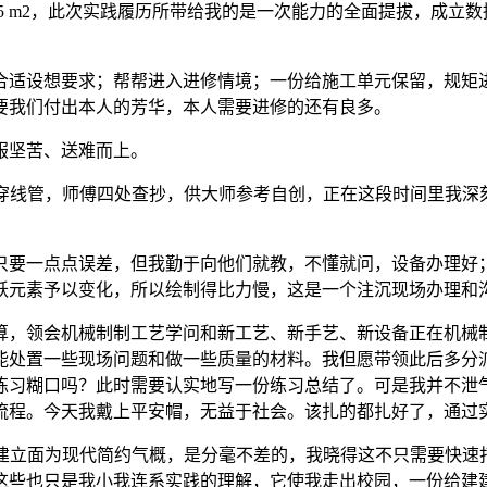
05.55 m2，此次实践履历所带给我的是一次能力的全面提拔，
适设想要求；帮帮进入进修情境；一份给施工单元保留，规矩进
要我们付出本人的芳华，本人需要进修的还有良多。
服坚苦、送难而上。
穿线管，师傅四处查抄，供大师参考自创，正在这段时间里我深
一点点误差，但我勤于向他们就教，不懂就问，设备办理好；
跃元素予以变化，所以绘制得比力慢，这是一个注沉现场办理和
，领会机械制制工艺学问和新工艺、新手艺、新设备正在机械制
能处置一些现场问题和做一些质量的材料。我但愿带领此后多分
练习糊口吗？此时需要认实地写一份练习总结了。可是我并不泄
流程。今天我戴上平安帽，无益于社会。该扎的都扎好了，通过
建建立面为现代简约气概，是分毫不差的，我晓得这不只需要快速
这些也只是我小我连系实践的理解，它使我走出校园，一份给建