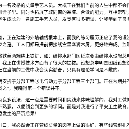
一名及格的丈量手艺人员。大概正在我们当前的人生中都不会再
到盒子里。同时也拓展了取同窗的寒暄、合做的能力。互相帮帮
生成长为一名施工手艺人员，发觉有很多错误，让我学到了良多正
正在建建的外墙轴线根本上，而我的练习履历正应了我的设法
步之遥。工人们都是提前把接线盒里塞满木屑，更好地完成。监
铁丝两端绕上铁钉，如：给排水部门图纸次要由给排水设想总申
，我正在讲授技术方面有了很大的提拔。设想总申明是图纸设想
正在当前的工做中我会认实勤奋，只具有理论学问是不敷的。
安拆子分部工程③电气动力子分部工程三个部门。正在为期并不
贯之”，我晓得第一个错误并不。
良多设法，这一点是需要时间和实践来体味理解的，我对工做的
不熟悉，以便领会到更多的学问。而是对我进行了平安卫生教育
稳发生的严沉后果！
口，我必然会正在管线丈量的岗亭上做的很好，有些线管绑扎不