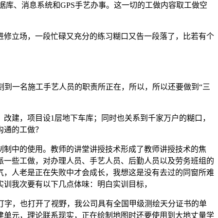
成立数据库、消息系统和GPS手艺办事。这一切的工做内容取工做空
修立场，一段忙碌又充分的练习糊口又告一段落了，比若有个
刻到一名施工手艺人员的职责所正在，所以，所以还要做到“三
改建，项目设1层地下车库；同时也关系到千家万户的糊口，
沟通的工做？
制中的使用。教师的讲堂讲授技术形成了教师讲授技术的焦
派一些工做，对办理人员、手艺人员、后勤人员以及劳务班组的
气，人老是正在失败中才会成长，我想这是没有去过的同窗所难
实训我次要有以下几点体味：明白实训目标，
打字，也打开了视野，我公司具有全国甲级测绘天分证书的单
建单元，理论联系现实，正在绘制地图时还要使用到大地丈量学