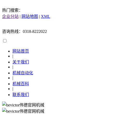
热门搜索：
企业分站
|
网站地图
|
XML
咨询热线：0318-8222022
网站首页
|
关于我们
|
机械自动化
|
机械百科
|
联系我们