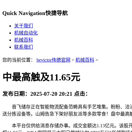
Quick Navigation
快捷导航
关于我们
机械自动化
机械百科
联系我们
您的当前位置：
bevictor伟德官网
>
机械百科
>
中最高触及11.65元
发布日期：
2025-07-20 20:21
点击：
音飞储存正在智能物流配备范畴具有手艺堆集。盼盼、洽洽
送分拣设备等。山姆告急下架好丽友派等多款零食！盘中最高触及
本平台仅供给消息存储办事。成交金额达1.13亿元。该股开盘