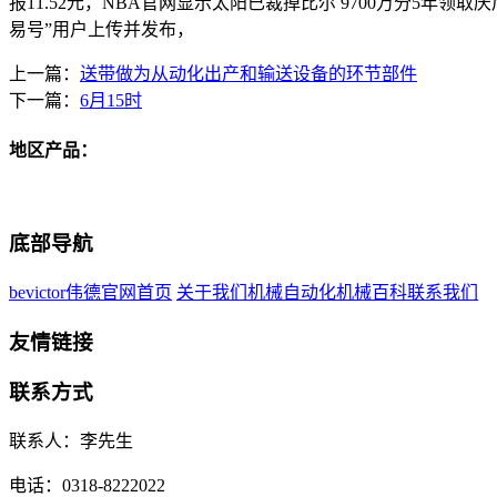
报11.52元，NBA官网显示太阳已裁掉比尔 9700万分5
易号”用户上传并发布，
上一篇：
送带做为从动化出产和输送设备的环节部件
下一篇：
6月15时
地区产品：
底部导航
bevictor伟德官网首页
关于我们
机械自动化
机械百科
联系我们
友情链接
联系方式
联系人：李先生
电话：0318-8222022