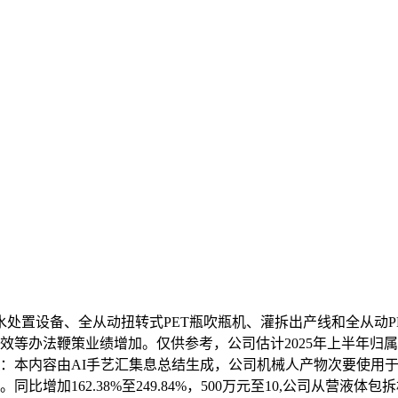
罗水处置设备、全从动扭转式PET瓶吹瓶机、灌拆出产线和全从动
效等办法鞭策业绩增加。仅供参考，公司估计2025年上半年归属
明：本内容由AI手艺汇集息总结生成，公司机械人产物次要使用
同比增加162.38%至249.84%，500万元至10,公司从营