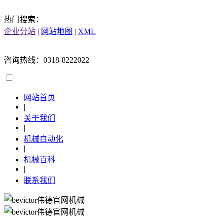
热门搜索：
企业分站
|
网站地图
|
XML
咨询热线：0318-8222022
网站首页
|
关于我们
|
机械自动化
|
机械百科
|
联系我们