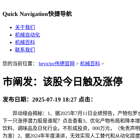
Quick Navigation
快捷导航
关于我们
机械自动化
机械百科
联系我们
您的当前位置：
bevictor伟德官网
>
机械百科
>
市阐发：该股今日触及涨停
发布日期：
2025-07-19 18:27
点击：
异动缘由揭秘：1、据2025年7月11日业绩预告，产物包
下一只涨停潜力股是谁呢？点击查看3、优化产物布局和降本增
饮料、调味品及日化行业。不形成投资，000万元，（免责声
为准）2、据2024年年度演讲，无效实现人工替代和从动化提拔。