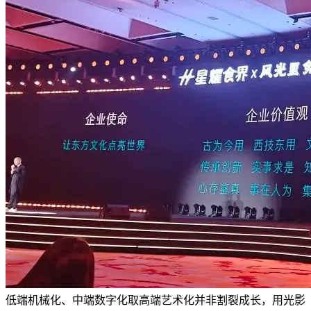
低端机械化、中端数字化取高端艺术化并非割裂成长，用光影