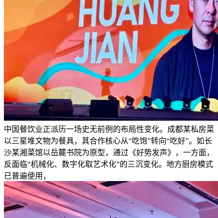
中国餐饮业正派历一场史无前例的布局性变化。成都某私房菜
以三星堆文物为餐具，其合作核心从“吃饱”转向“吃好”。如长
沙某湘菜馆以岳麓书院为原型，通过《好势发声》，一方面，
反面临“机械化、数字化取艺术化”的三沉变化。地方厨房模式
已普遍使用，