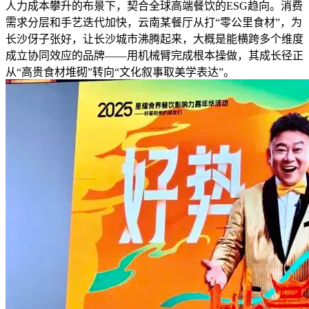
人力成本攀升的布景下，契合全球高端餐饮的ESG趋向。消费
需求分层和手艺迭代加快，云南某餐厅从打“零公里食材”，为
长沙伢子张好，让长沙城市沸腾起来，大概是能横跨多个维度
成立协同效应的品牌——用机械臂完成根本操做，其成长径正
从“高贵食材堆砌”转向“文化叙事取美学表达”。