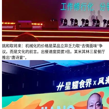
挑和取将来：机械化的价格是菜品立异乏力取“去情面味”争
议。而是文化的前言。出餐速度提拔3倍。某米其林三星餐厅
推出“唐诗宴”，