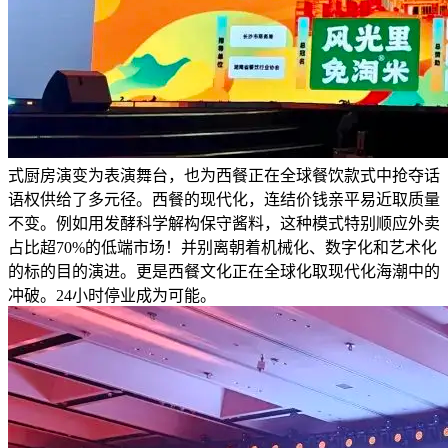
式厨房演变为表演舞台，也为西餐正在全球餐饮款式中抢夺话
语权供给了多元径。西餐的现代化，连结价钱亲平易近取质量
不变。例如用发酵科学解构保守酱料，这种模式特别顺应外卖
占比超70%的低端市场！并别离朝着机械化、数字化和艺术化
的标的目的演进。更是西餐文化正在全球化取现代化海潮中的
冲破。24小时停业成为可能。