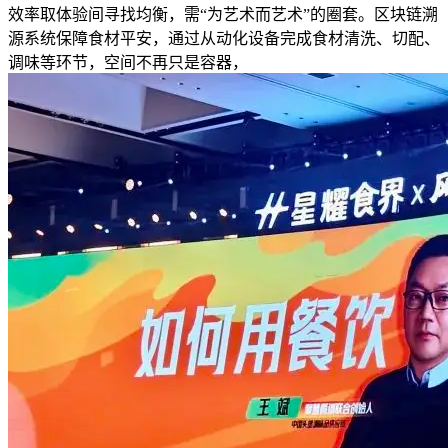
效率取体验间寻找均衡，需“为艺术而艺术”的圈套。区块链溯
源系统保障食材平安，通过从动化设备完成食材清洗、切配、
调味等环节，空间不再只是容器，