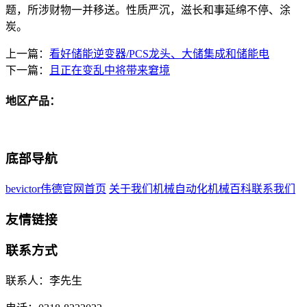
题，所涉财物一并移送。性质严沉，滋长和事延绵不停、涂
炭。
上一篇：
看好储能逆变器/PCS龙头、大储集成和储能电
下一篇：
且正在变乱中将带来窘境
地区产品：
底部导航
bevictor伟德官网首页
关于我们
机械自动化
机械百科
联系我们
友情链接
联系方式
联系人：李先生