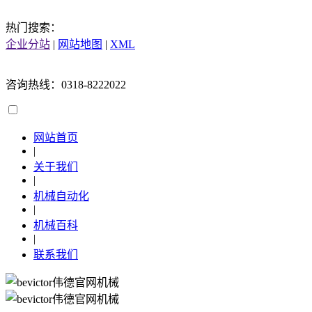
热门搜索：
企业分站
|
网站地图
|
XML
咨询热线：0318-8222022
网站首页
|
关于我们
|
机械自动化
|
机械百科
|
联系我们